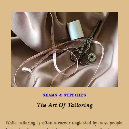
SEAMS & STITCHES
The Art Of Tailoring
While tailoring is often a career neglected by most people,