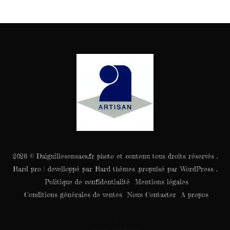
2026 © Daiguillesensacs.fr photo et contenu tous droits réservés .
Bard pro | develloppé par Bard thèmes .propulsé par WordPress .
Politique de confidentialité
Mentions légales
Conditions générales de ventes
Nous Contacter
A propos