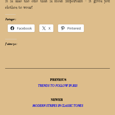
it is also the one that is most important – it gives you
clothes to wear!
Partager :
Facebook
X
Pinterest
J’aime ça :
PREVIOUS
TRENDS TO FOLLOW IN 2021
NEWER
MODERN STRIPES IN CLASSIC TONES