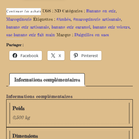
Continuer les achats
UGS :
ND
Catégories :
Banane en cuir
,
Maroquinerie
Étiquettes :
#Ambès
,
#maroquinerie artisanale
,
banane cuir artisanale
,
banane cuir caramel
,
banane cuir velours
,
sac banane cuir fait main
Marque :
D'aiguilles en sacs
Partager :
Facebook
X
Pinterest
Informations complémentaires
Informations complémentaires
Poids
0,500 kg
Dimensions