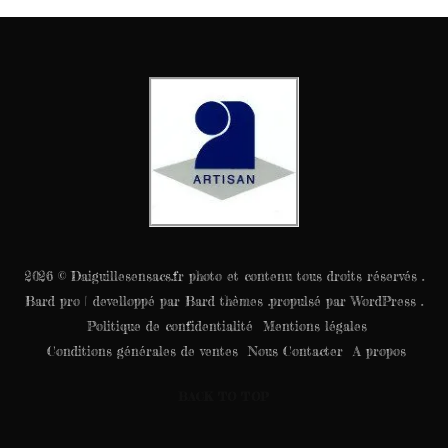
2026 © Daiguillesensacs.fr photo et contenu tous droits réservés .
Bard pro | develloppé par Bard thèmes .propulsé par WordPress .
Politique de confidentialité
Mentions légales
Conditions générales de ventes
Nous Contacter
A propos
BACK TO TOP