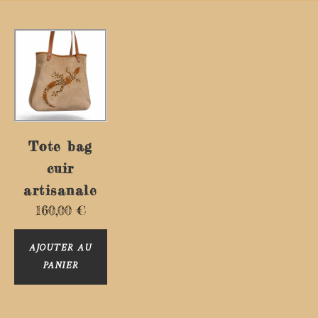
Tote bag
cuir
artisanale
160,00
€
AJOUTER AU
PANIER