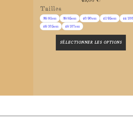
Tailles
36/82cm
38/85cm
40/90cm
42/95cm
44/10
46/105cm
48/107cm
SÉLECTIONNER LES OPTIONS